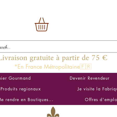
Livraison gratuite à partir de 75 €
*En France Métropolitaine🇫🇷
nier Gourmand
Devenir Revendeur
Produits regionaux
Je visite la Fabriq
e rendre en Boutiques...
Offres d'emplo