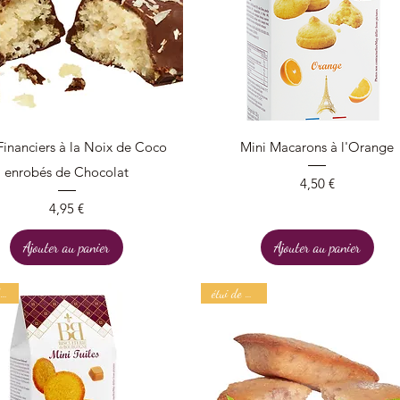
Aperçu rapide
Aperçu rapide
Financiers à la Noix de Coco
Mini Macarons à l'Orange
enrobés de Chocolat
Prix
4,50 €
Prix
4,95 €
Ajouter au panier
Ajouter au panier
Etui de 100 g
étui de 150 g