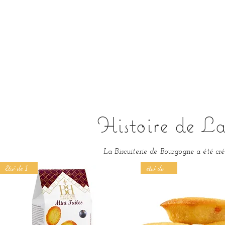
Histoire de La
La Biscuiterie de Bourgogne a été cr
Etui de 100 g
étui de 150 g