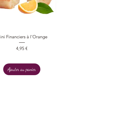
Aperçu rapide
ini Financiers à l'Orange
Prix
4,95 €
Ajouter au panier