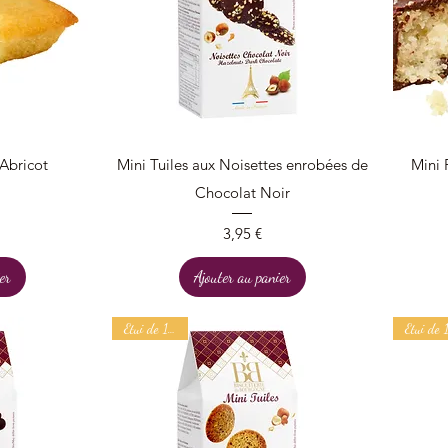
Aperçu rapide
'Abricot
Mini Tuiles aux Noisettes enrobées de
Mini 
Chocolat Noir
Prix
3,95 €
er
Ajouter au panier
Etui de 100 g