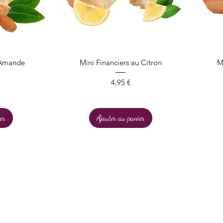
Aperçu rapide
l'Amande
Mini Financiers au Citron
M
Prix
4,95 €
er
Ajouter au panier