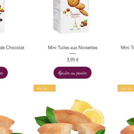
Aperçu rapide
 de Chocolat
Mini Tuiles aux Noisettes
Mini T
Prix
3,95 €
er
Ajouter au panier
étui de 150 g
étui de 1