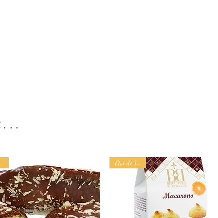
...
50 g
Etui de 120 g