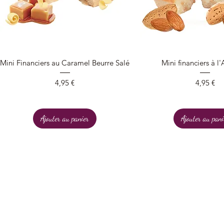
Aperçu rapide
Aperçu rapide
Mini Financiers au Caramel Beurre Salé
Mini financiers à 
Prix
Prix
4,95 €
4,95 €
Ajouter au panier
Ajouter au pani