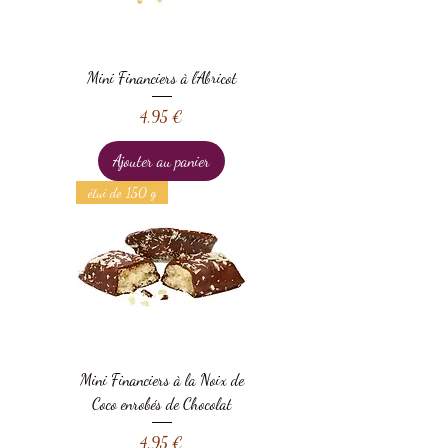
Mini Financiers à l'Abricot
Prix
4,95 €
Ajouter au panier
étui de 150 g
Mini Financiers à la Noix de
Coco enrobés de Chocolat
Prix
4,95 €