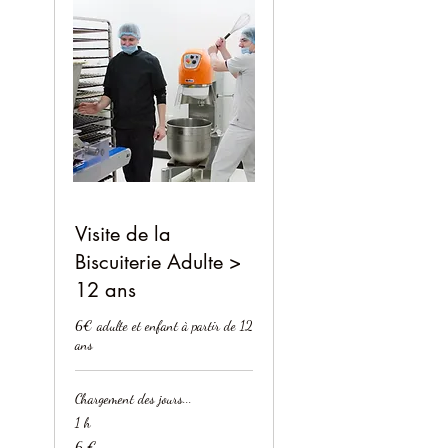
Visite de la
Biscuiterie Adulte >
12 ans
6€ adulte et enfant à partir de 12
ans
Chargement des jours...
1 h
6
6 €