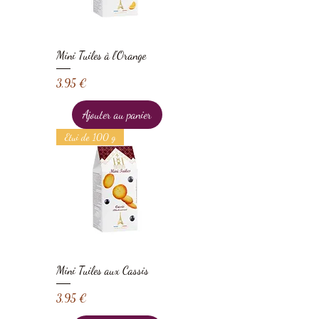
Mini Tuiles à l'Orange
Prix
3,95 €
Ajouter au panier
Etui de 100 g
Mini Tuiles aux Cassis
Prix
3,95 €