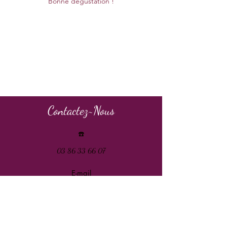
Bonne dégustation !
Contactez~Nous
☎️
03 86 33 66 07
E-mail
S'abonner