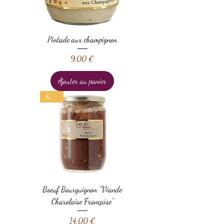
Pintade aux champignon
Prix
9,00 €
Ajouter au panier
600 g
Boeuf Bourguignon "Viande
Charolaise Française"
Prix
14,00 €