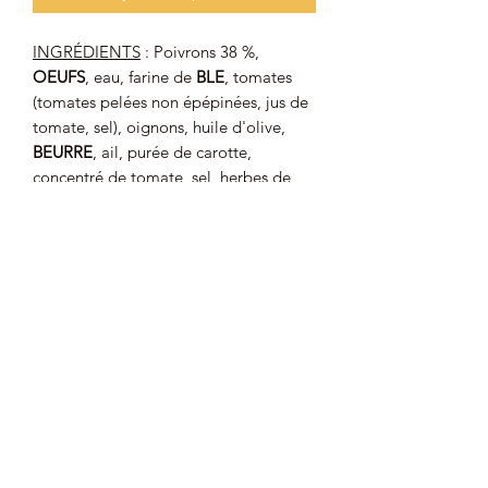
INGRÉDIENTS
: Poivrons 38 %,
OEUFS
, eau, farine de
BLE
, tomates
(tomates pelées non épépinées, jus de
tomate, sel), oignons, huile d'olive,
BEURRE
, ail, purée de carotte,
concentré de tomate, sel, herbes de
Provence 0,16 %, poivre.
Présence d'allergène
: OEUF, GLUTEN,
LAIT.
Valeurs nutritionnelles moyennes (pour
100 g)
: Énergie : 456 kJ / 109 kcal ;
Matières grasses : 6,3 g dont acides
gras saturés : 2,2 g ; Glucides : 8,3 g
dont sucres : 3 g ; Fibres alimetaires :
1,6 g ; Protéines : 4,1 g ; Sel : 0,90 g.