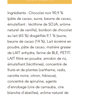
Ingrédients : Chocolat noir 90,9 %
(pâte de cacao, sucre, beurre de cacao,
émulsifiant : lécithine de SOJA, arôme
naturel de vanille), bonbon de chocolat
au lait (65 %) dragéifiés 9,1 % (sucre,
beurre de cacao (14 %), Lait écrémé en
poudre, pâte de cacao, matière grasse
de LAIT anhydre, farine de BLE, PETIT-
LAIT filtré en poudre, amidon de riz,
émulsifiant (lécithines), concentré de
fruits et de plantes (carthame, radis,
carotte noire, citron, hibiscus),
concentré de spiruline, agents
d’enrobage (cire de carnauba, cire
blanche d’abeilles), arôme naturel de
vanille).Cacao : 62 % minimum dans le
chocolat noir.