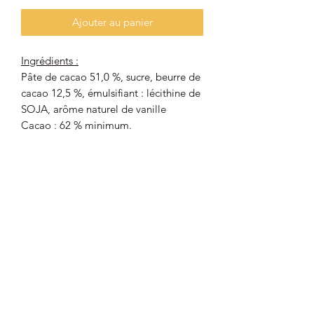
Ajouter au panier
Ingrédients :
Pâte de cacao 51,0 %, sucre, beurre de
cacao 12,5 %, émulsifiant : lécithine de
SOJA, arôme naturel de vanille
Cacao : 62 % minimum.
Peut contenir des traces de BLÉ,
SEIGLE, ŒUF, AMANDES,
ARACHIDES, NOISETTES, NOIX,
PISTACHES, LAIT.
Origine du chocolat noir : Belgique
Valeurs nutritionnelles moyennes (pour
100 g)
:
Énergie : 2394 kJ/572 kcal ; Matières