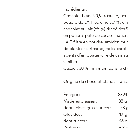
Ingrédients :
Chocolat blanc 90,9 % (sucre, beu
poudre de LAIT écrémé 5,7 %, émul
chocolat au lait (65 %) dragéifiés 
en poudre, pâte de cacao, matière
LAIT filtré en poudre, amidon de riz
de plantes (carthame, radis, carott
agents d’enrobage (cire de carnaub
vanille).
Cacao : 30 % minimum dans le cho
Origine du chocolat blanc : Franc
Énergie : 2394 kJ/5
Matières grasses : 38 g
dont acides gras saturés : 23 
Glucides : 47 g
dont sucres : 46 g
Protéines : 9.2 