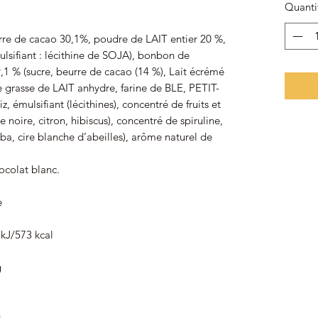
Quanti
rre de cacao 30,1%, poudre de LAIT entier 20 %,
sifiant : lécithine de SOJA), bonbon de
9,1 % (sucre, beurre de cacao (14 %), Lait écrémé
 grasse de LAIT anhydre, farine de BLE, PETIT-
, émulsifiant (lécithines), concentré de fruits et
e noire, citron, hibiscus), concentré de spiruline,
a, cire blanche d’abeilles), arôme naturel de
colat blanc.
e
73 kcal
g
g