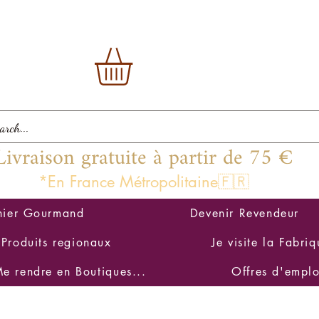
Livraison gratuite à partir de 75 €
*En France Métropolitaine🇫🇷
nier Gourmand
Devenir Revendeur
Produits regionaux
Je visite la Fabriq
e rendre en Boutiques...
Offres d'emplo