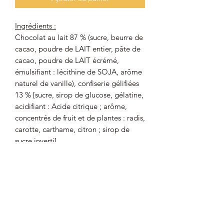
Ingrédients :
Chocolat au lait 87 % (sucre, beurre de
cacao, poudre de LAIT entier, pâte de
cacao, poudre de LAIT écrémé,
émulsifiant : lécithine de SOJA, arôme
naturel de vanille), confiserie gélifiées
13 % [sucre, sirop de glucose, gélatine,
acidifiant : Acide citrique ; arôme,
concentrés de fruit et de plantes : radis,
carotte, carthame, citron ; sirop de
sucre inverti].
Cacao : 33 % minimum dans le
chocolat au lait.
Peut contenir des traces de BLÉ, ŒUF,
AMANDES, ARACHIDES, NOISETTES,
NOIX, PISTACHES.