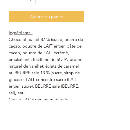
Ajouter au panier
Ingrédients :
Chocolat au lait 87 % (sucre, beurre de
cacao, poudre de LAIT entier, pâte de
cacao, poudre de LAIT écrémé,
émulsifiant : lécithine de SOJA, arôme
naturel de vanille), éclats de caramel
au BEURRE salé 13 % [sucre, sirop de
glucose, LAIT concentré sucré (LAIT
entier, sucre), BEURRE salé (BEURRE,
sel), eau].
Cacao : 33 % minimum dans le
chocolat au lait.
Peut contenir des traces de BLÉ, ŒUF,
AMANDES, ARACHIDES, NOISETTES,