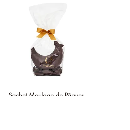
Sachet Moulage de Pâques
Poule Noir
Prix
7,50 €
Quantité
*