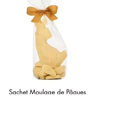
Sachet Moulage de Pâques
Lapin Blanc
Prix
7,50 €
Quantité
*