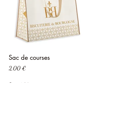
Sac de courses
Prix
2,00 €
Quantité
*
Ajouter au panier
matière : polypropylène