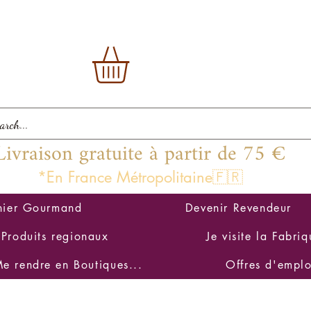
Livraison gratuite à partir de 75 €
*En France Métropolitaine🇫🇷
nier Gourmand
Devenir Revendeur
Produits regionaux
Je visite la Fabriq
e rendre en Boutiques...
Offres d'emplo