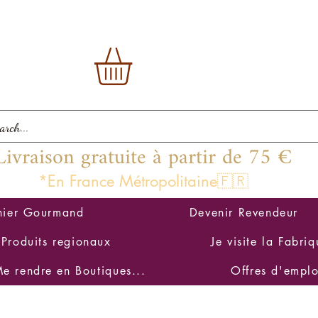
Livraison gratuite à partir de 75 €
*En France Métropolitaine🇫🇷
nier Gourmand
Devenir Revendeur
Produits regionaux
Je visite la Fabriq
e rendre en Boutiques...
Offres d'emplo