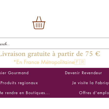
Livraison gratuite à partir de 75 €
*En France Métropolitaine🇫🇷
nier Gourmand
Devenir Revendeur
Produits regionaux
Je visite la Fabriq
e rendre en Boutiques...
Offres d'emplo