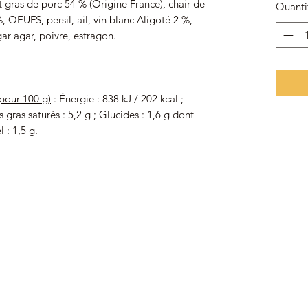
 gras de porc 54 % (Origine France), chair de
Quanti
, OEUFS, persil, ail, vin blanc Aligoté 2 %,
gar agar, poivre, estragon.
(pour 100 g)
: Énergie : 838 kJ / 202 kcal ;
 gras saturés : 5,2 g ; Glucides : 1,6 g dont
l : 1,5 g.