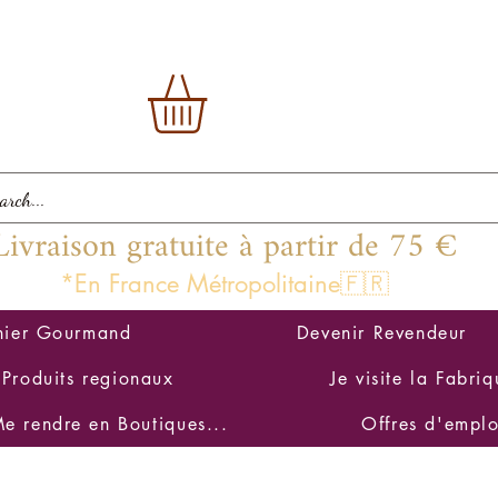
Livraison gratuite à partir de 75 €
*En France Métropolitaine🇫🇷
nier Gourmand
Devenir Revendeur
Produits regionaux
Je visite la Fabriq
e rendre en Boutiques...
Offres d'emplo