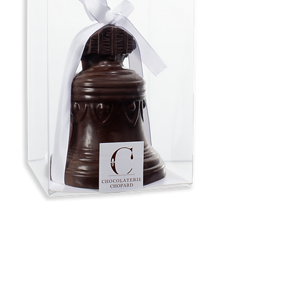
Cloche chocolat noir 400g
Prix
24,50 €
Quantité
*