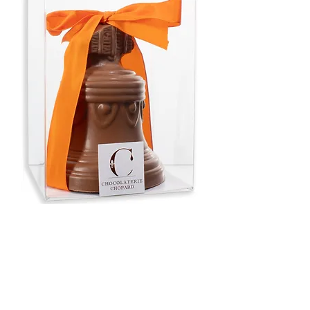
Cloche chocolat lait 400g
Prix
24,50 €
Quantité
*