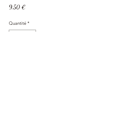
Prix
9,50 €
Quantité
*
Ajouter au panier
Mise en bouteille par
:
Vignerons des
Pierres Dorées
Cépage
: AOP Gamay Noir
Degré d'alcool
: 12,5 %
Bouteille de 75 cl
Prix au litre : 12,67 €