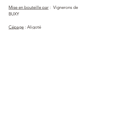
Mise en bouteille par
:
Vignerons de
BUXY
Cépage
: Aligoté
Degré d'alcool
: 13 % (contient des
sulfites)
Bouteille de 37,5 cl
Le prix au litre : 20 €
L'alcool est dangereux pour la santé, à
consommer avec modération.
Déconseillé aux femmes enceintes
et/ou allaitantes.
L'alcool est INTERDIT aux mineurs (de
moins de 18 ans).