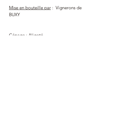
Mise en bouteille par
:
Vignerons de
BUXY
Cépage
: Aligoté
Degré d'alcool
: 13 % (contient des
sulfites)
Bouteille de 75 cl
Le prix au litre : 18,67 €
L'alcool est dangereux pour la santé, à
consommer avec modération.
Déconseillé aux femmes enceintes
et/ou allaitantes.
L'alcool est INTERDIT aux mineurs (de
moins de 18 ans).