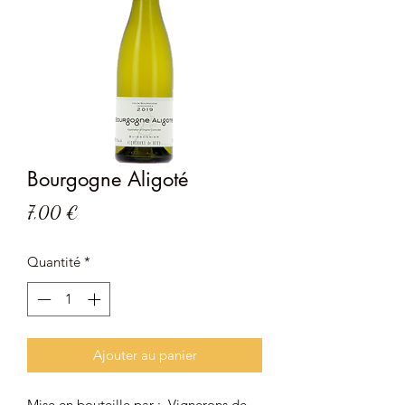
Bourgogne Aligoté
Prix
7,00 €
Quantité
*
Ajouter au panier
Mise en bouteille par
:
Vignerons de