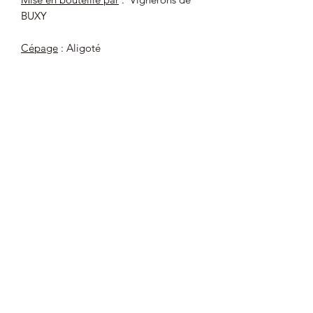
BUXY
Cépage
: Aligoté
Degré d'alcool
: 12,5 % (contient des
sulfites)
Bouteille de 37,5 cl
Prix au litre : 18,67 €
L'alcool est dangereux pour la santé, à
consommer avec modération.
Déconseillé aux femmes enceintes
et/ou allaitantes.
L'alcool est INTERDIT aux mineurs (de
moins de 18 ans).