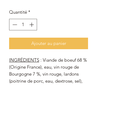
Quantité
*
Ajouter au panier
INGRÉDIENTS
: Viande de boeuf 68 %
(Origine France), eau, vin rouge de
Bourgogne 7 %, vin rouge, lardons
(poitrine de porc, eau, dextrose, sel),
carottes, oignons, champignons, farine
de
BLÉ
, amidon transformé, arôme
naturel, ail, sang de porc, sel, thym,
poivre.
Allergènes
: GLUTEN.