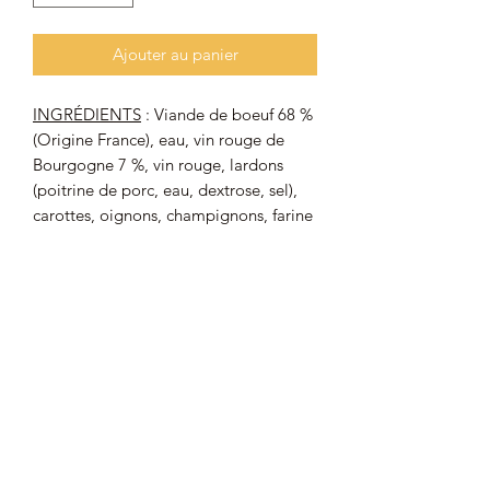
Ajouter au panier
INGRÉDIENTS
: Viande de boeuf 68 %
(Origine France), eau, vin rouge de
Bourgogne 7 %, vin rouge, lardons
(poitrine de porc, eau, dextrose, sel),
carottes, oignons, champignons, farine
de
BLÉ
, amidon transformé, arôme
naturel, ail, sang de porc, sel, thym,
poivre.
Allergènes
: GLUTEN.
Valeurs nutritionnelles moyennes (pour
100 g)
: Énergie : 529 kJ / 126 kcal ;
Matières grasses : 5 g dont acides gras
saturés : 2 g ; Glucides : 2,9 g dont