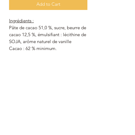
Add to Cart
Ingrédients :
Pâte de cacao 51,0 %, sucre, beurre de
cacao 12,5 %, émulsifiant : lécithine de
SOJA, arôme naturel de vanille
Cacao : 62 % minimum.
Peut contenir des traces de BLÉ,
SEIGLE, ŒUF, AMANDES,
ARACHIDES, NOISETTES, NOIX,
PISTACHES, LAIT.
Origine du chocolat noir : Belgique
Valeurs nutritionnelles moyennes (pour
100 g)
:
Énergie : 2394 kJ/572 kcal ; Matières
grasses : 42 g dont acides gras saturés :