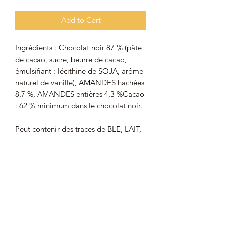
Add to Cart
Ingrédients : Chocolat noir 87 % (pâte
de cacao, sucre, beurre de cacao,
émulsifiant : lécithine de SOJA, arôme
naturel de vanille), AMANDES hachées
8,7 %, AMANDES entières 4,3 %Cacao
: 62 % minimum dans le chocolat noir.
Peut contenir des traces de BLE, LAIT,
ŒUF, PISTACHES, ARACHIDES,
NOISETTES, NOIX.
Origine du chocolat noir : France
Origine des amandes : Californie
Énergie : 2421