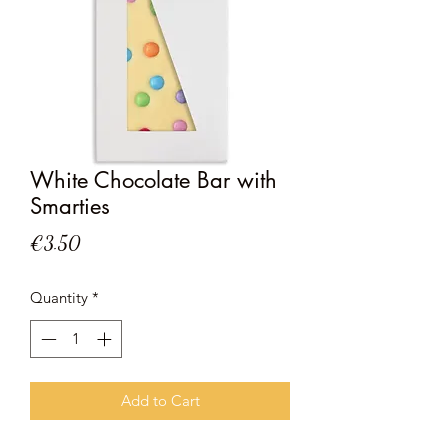
White Chocolate Bar with
Smarties
Price
€3.50
Quantity
*
Add to Cart