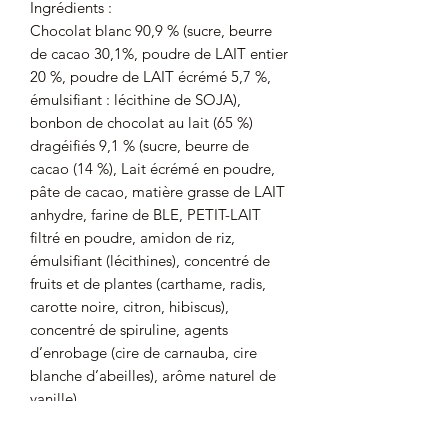
Ingrédients :
Chocolat blanc 90,9 % (sucre, beurre
de cacao 30,1%, poudre de LAIT entier
20 %, poudre de LAIT écrémé 5,7 %,
émulsifiant : lécithine de SOJA),
bonbon de chocolat au lait (65 %)
dragéifiés 9,1 % (sucre, beurre de
cacao (14 %), Lait écrémé en poudre,
pâte de cacao, matière grasse de LAIT
anhydre, farine de BLE, PETIT-LAIT
filtré en poudre, amidon de riz,
émulsifiant (lécithines), concentré de
fruits et de plantes (carthame, radis,
carotte noire, citron, hibiscus),
concentré de spiruline, agents
d’enrobage (cire de carnauba, cire
blanche d’abeilles), arôme naturel de
vanille).
Cacao : 30 % minimum dans le
chocolat blanc.