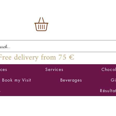
Free delivery from 75 €
ices
Services
Chocol
Book my Visit
Beverages
Gi
s
Résulta