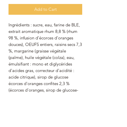
Add to Cart
Ingrédients : sucre, eau, farine de BLE,
extrait aromatique rhum 8,8 % (rhum
98 %, infusion d'écorces d'oranges
douces), OEUFS entiers, raisins secs 7,3
%, margarine (graisse végétale
(palme), huile végétale (colza), eau,
émulsifiant : mono et diglycérides
d'acides gras, correcteur d'acidité :
acide citrique), sirop de glucose
écorces d'oranges confites 2,3 %
(écorces d'oranges, sirop de glucose-
fructose, sucre, correcteur d'acidité :
acide citrique), sel, levure de
panification, GLUTEN de BLE
Peut contenir des traces d'AMANDES,