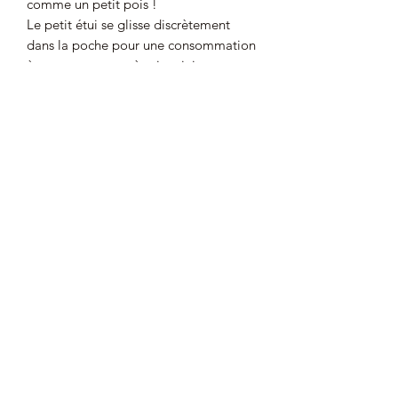
comme un petit pois !
Le petit étui se glisse discrètement
dans la poche pour une consommation
à tout moment et à prix mini pour tous
les gourmands de 7 à 107 ans !
Ingrédients :
Sucre, un arôme naturel d'anis étoilé,
une graine d'anis vert (0.2%) au cœur
du bonbon.
Peut contenir des traces de : AUCUN
ALLERGENE.
Bonbon dur, ne pas croquer.
Le prix au kilo : 111,11 €