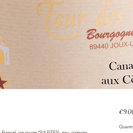
€9.0
Quanti
France), vin rouge (SULFITES), eau, oignons,