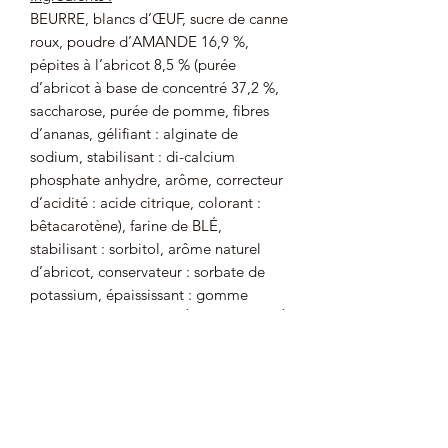
BEURRE, blancs d’ŒUF, sucre de canne
roux, poudre d’AMANDE 16,9 %,
pépites à l’abricot 8,5 % (purée
d’abricot à base de concentré 37,2 %,
saccharose, purée de pomme, fibres
d’ananas, gélifiant : alginate de
sodium, stabilisant : di-calcium
phosphate anhydre, arôme, correcteur
d’acidité : acide citrique, colorant :
bêtacarotène), farine de BLÉ,
stabilisant : sorbitol, arôme naturel
d’abricot, conservateur : sorbate de
potassium, épaississant : gomme
xanthane, gluten de BLÉ, farine de BLÉ
malté, antioxydant : acide ascorbique.
Peut contenir des traces de
NOISETTES, PISTACHES, SOJA.